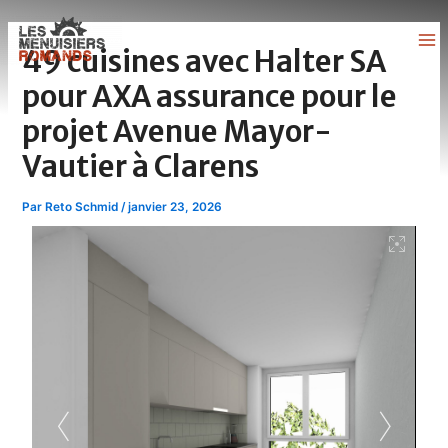
Aller
Navigation
Ma
au
des
49 cuisines avec Halter SA
Me
contenu
articles
pour AXA assurance pour le
projet Avenue Mayor-
Vautier à Clarens
Par
Reto Schmid
/
janvier 23, 2026