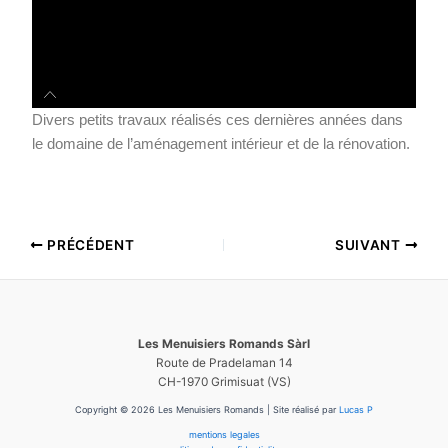
Divers petits travaux réalisés ces dernières années dans
le domaine de l’aménagement intérieur et de la rénovation.
PRÉCÉDENT
SUIVANT
Les Menuisiers Romands
Sàrl
Route de Pradelaman 14
CH-1970 Grimisuat (VS)
Copyright © 2026 Les Menuisiers Romands | Site réalisé par
Lucas P
mentions legales