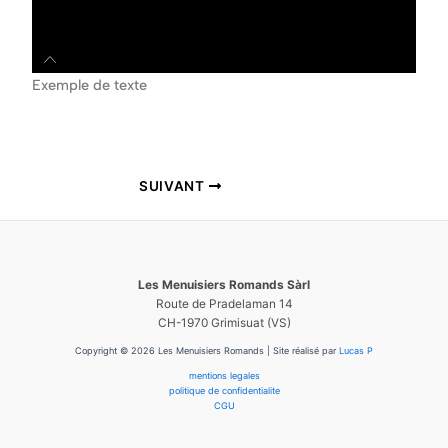
Exemple de texte
SUIVANT
Les Menuisiers Romands
Sàrl
Route de Pradelaman 14
CH-1970 Grimisuat (VS)
Copyright © 2026 Les Menuisiers Romands | Site réalisé par
Lucas P
mentions legales
politique de confidentialite
CGU